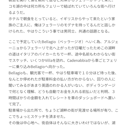
コモ湖の中は何カ所もフェリーで結ばれていていろんな街へ行け
るようだ。
ホテルで朝食をとっていると、イギリスからやって来たという家
族のご主人に、俺はフェラーリのモデナを持ってるんだと話しか
けられた、やはりこういう事では男同士、共通の話題となる。
ここで予定していたBellagio（ベッラージオ）へいく為、アルジェ
ーニョからフェラーリで北へ上がったが日曜だったためこの湖畔
の道はイタリアのバイカーたちで一杯、途中名前もわからない街
でスケッチ、いくつかVillaを訪れ、Cadenabbiaから車ごとフェリ
ーに乗り込みBellagioへ向かった。
Bellagioも、観光客で一杯、やはり駐車場で１０分ほど待った後、
なんとか停めれたが駐車料金の払い方がわからない、回りの人に
聞いてみるがあまり英語のわかる人がいない、ボディランゲージ
で何となく理解、どうも自動でお金を入れる前払いだと判明、３
時間ばかりの金額を入れてレシートを車のダッシュボードへ置い
て完了。
駐車場から出た所で、ちょうど湖畔の街が見渡せる場所が有り、こ
こでちょっとスケッチを済ませた。
その後は中心地へ、街自体はそんなに大きいわけではないが、湖