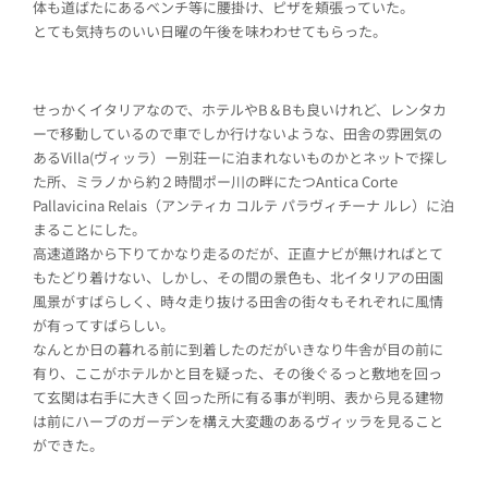
体も道ばたにあるベンチ等に腰掛け、ピザを頬張っていた。
とても気持ちのいい日曜の午後を味わわせてもらった。
せっかくイタリアなので、ホテルやB＆Bも良いけれど、レンタカ
ーで移動しているので車でしか行けないような、田舎の雰囲気の
あるVilla(ヴィッラ）ー別荘ーに泊まれないものかとネットで探し
た所、ミラノから約２時間ポー川の畔にたつAntica Corte
Pallavicina Relais（アンティカ コルテ パラヴィチーナ ルレ）に泊
まることにした。
高速道路から下りてかなり走るのだが、正直ナビが無ければとて
もたどり着けない、しかし、その間の景色も、北イタリアの田園
風景がすばらしく、時々走り抜ける田舎の街々もそれぞれに風情
が有ってすばらしい。
なんとか日の暮れる前に到着したのだがいきなり牛舎が目の前に
有り、ここがホテルかと目を疑った、その後ぐるっと敷地を回っ
て玄関は右手に大きく回った所に有る事が判明、表から見る建物
は前にハーブのガーデンを構え大変趣のあるヴィッラを見ること
ができた。