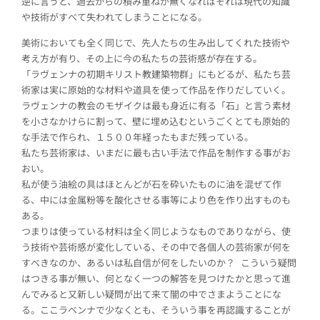
逆に言うと、過去からの積み重ねが無くなればそれは現代の知識
や技術がすべて失われてしまうことになる。
美術においても全く同じで、先人たちの生み出してくれた技術や
考え方が有り、その上に今の私たちの芸術感が存在する。
「ラヴェンナの初期キリスト教建築物群」にもどるが、私たち芸
術家は実に原始的な材料や道具を使って作品を作りだしていく。
ラヴェンナの教会のモザイクは最も身近に有る「石」と言う素材
を小さなかけらに割って、壁に埋め込むというごくとても原始的
な手法で作られ、１５００年経ったもまだ残っている。
私たち芸術家は、いまだに最も古い手法で作品を制作する事がお
おい。
私が使う油絵の具はほとんどが石を砕いたものに油を混ぜて作
る、中には金属粉等を酸化させる事等により色を作り出すものも
ある。
つまりは使っている材料は全く同じようなものでありながら、使
う技術や芸術感が変化している、その中で各個人の芸術家が何を
すべきなのか、あるいは私自信が何をしたいのか？ こういう疑問
はつきる事が無い、何となく一つの解答を見つけたかと思って進
んでみると又新しい疑問が出て来て闇の中でさまようことにな
る。ここラベンナで少なくとも、そういう事を再認識することが