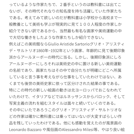
っているような作家たちで、２番手というのは教科書には出てこ
ないが、その時代それなりの知名度を持ち活躍していた作家たち
である。考えてみて欲しいのだが教科書は小学校から高校まで一
般教養として美術も学ぶが現実的に見て１００人程度の作家しか
紹介できない訳であるから、当然最も有名な画家や美術運動の中
で大切な働きをしたような作家たちしか紹介できない。
例えばこの美術館ならGiulio Aristide Sartorioグリオ・アリスティ
デ・サルトリオ1860年−1932年という画家、年齢的に見て後期印象
派からアールヌーボーの時代に当る。しかし、後期印象派にしろ
アールヌーボーにしろそれは美術史の中に置ける新しい美術運動
の名前であり、画家たちはその中で自分たちが明確にどこへ所属
していると言う事を考えながら仕事をしていたわけではない、あ
くまでも後世の美術史家に依って区分けされた結果の事である。
特にこの時代の新しい絵画の動きは北ヨーロッパでおこなわれて
いたわけで、イタリアなどではルネッサンスからバロック、そして
写実主義の流れを組むスタイルは面々と続いていくのである。
その中にいたであろうこのグリオ・アリスティデ・サルトリオな
どの作家は確かに教科書には乗ってはいないが大変すばらしい作
品を残していったわけである。他にも感動を覚えたのが風景画の
Leonardo Bazzaro や風俗画のAlessandro Milesi等、やはり良い絵