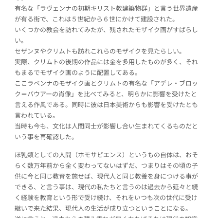
有名な「ラヴェンナの初期キリスト教建築物群」と言う世界遺産
が有る街で、これは５世紀から６世にかけて建設された。
いくつかの教会を訪れてみたが、残されたモザイク画がすばらし
い。
セザンヌやクリムトも訪れこれらのモザイクを見たらしい。
実際、クリムトの後期の作品には金を多用したものが多く、それ
もまるでモザイク画のように配置してある。
ここラベンナのモザイク画とクリムトの有名な「アデレ・ブロッ
ク＝バウアーの肖像」を比べてみると、明らかに影響を受けたと
言える作風である。同時に彼は日本美術からも影響を受けたとも
言われている。
当時も今も、文化は人間同士が影響し合い生まれてくるものだと
いう事を再確認した。
ほ乳類としての人間（ホモサピエンス）というもの自体は、おそ
らく数万年前から全く変わってないはずだ、つまりはその頃の子
供に今と同じ教育を施せば、現代人と同じ教養を身につける事が
できる、と言う事は、現代の私たちと言うのは過去から延々と続
く経験を教育という形で受け続け、それをいつも次の世代に受け
継いで来た結果、現代人の生活が成り立つということになる。