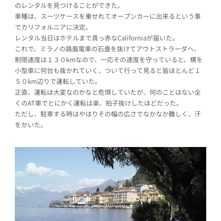
のレンタルを見つけることができた。
車種は、スーツケースを乗せれてオープンカーに出来るという事
でカリフォルニアに決定。
レンタル当日はホテルまで真っ赤なCaliforniaが届いた。
これで、ミラノの路面電車の石畳を抜けてアウトストラーダへ、
制限速度は１３０kmなので、一応その速度を守っていると、横を
小型車に何台も抜かれていく、ついて行って見ると皆ほとんど１
５０km辺りで運転していた。
正直、運転は大変なのかなと危惧していたが、何のことはない全
くのAT車でとにかく運転は楽、拍子抜けしたほどだった。
ただし、駐車する時はやはりその幅の広さでなかなか難しく、汗
をかいた。