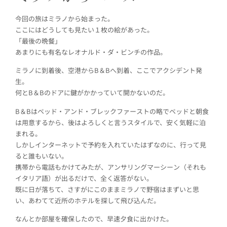
今回の旅はミラノから始まった。
ここにはどうしても見たい１枚の絵があった。
「最後の晩餐」
あまりにも有名なレオナルド・ダ・ビンチの作品。
ミラノに到着後、空港からB＆Bへ到着、ここでアクシデント発
生。
何とB＆Bのドアに鍵がかかっていて開かないのだ。
B＆Bはベッド・アンド・ブレックファーストの略でベッドと朝食
は用意するから、後はよろしくと言うスタイルで、安く気軽に泊
まれる。
しかしインターネットで予約を入れていたはずなのに、行って見
ると誰もいない。
携帯から電話もかけてみたが、アンサリングマーシーン（それも
イタリア語）が出るだけで、全く返答がない。
既に日が落ちて、さすがにこのままミラノで野宿はまずいと思
い、あわてて近所のホテルを探して飛び込んだ。
なんとか部屋を確保したので、早速夕食に出かけた。