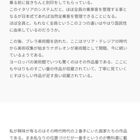
乗る前に皆きちんと刻印をしてもらっている。
このイタリアのシステムだと、ほぼ全員の乗車客を管理する事と
なるが日本式であれば当然全乗客を管理できることになる。
ほぼ全員と、もれなく全員というこの２つの違いはやはり国民性
に由来しているのだろうか。
この後、ブレラ美術館を訪れた、ここはマリア・テレジアの時代
から美術収集が始まりナポレオンが美術館として開館、今に続い
ているようである。
ヨーロッパの美術館でいつも驚くのはその作品量である、ここに
もやはりものすごい量の作品が収蔵されていて、丁寧に見ていく
とすばらしい作品が足す良い収蔵されている。
私が興味が有るのはその時代時代の２番手にいた画家たちの作品
である。まあ私なりの位置づけだが一番手というのが教科書に載