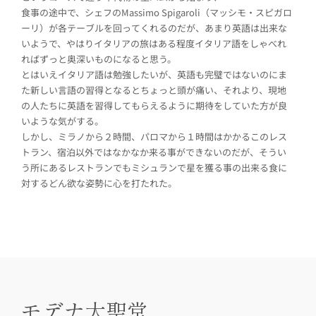
食事の途中で、シェフのMassimo Spigaroli（マッシモ・スピガロ
ーリ）が各テーブルを回ってくれるのだが、あまり英語は出来な
いようで、やはりイタリアの旅はある程度イタリア語をしゃべれ
ればずっと奥深いものになると思う。
とはいえイタリア語は勉強したいが、英語も完璧ではないのにま
た新しい言語の習得となるとちょっと頭が痛い、それより、現地
の人たちに英語を習得してもらえるように期待をしていた方が良
いような気がする。
しかし、ミラノから２時間、パロマから１時間はかかるこのレス
トラン、宿泊以外ではなかなか来る事ができないのだが、そうい
う所にあるレストランでもミシュランで星を獲る事の出来る食に
対するどん欲な姿勢に心を打たれた。
モデナ大聖堂