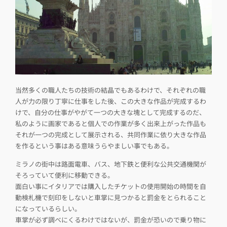
当然多くの職人たちの技術の結晶でもあるわけで、それぞれの職
人が力の限り丁寧に仕事をした後、この大きな作品が完成するわ
けで、自分の仕事がやがて一つの大きな塊として完成するのだ、
私のように画家であると個人での作業が多く出来上がった作品も
それが一つの完成として展示される、共同作業に依り大きな作品
を作るという事はある意味うらやましい事でもある。
ミラノの街中は路面電車、バス、地下鉄と便利な公共交通機関が
そろっていて便利に移動できる。
面白い事にイタリアでは購入したチケットの使用開始の時間を自
動検札機で刻印をしないと車掌に見つかると罰金をとられること
になっているらしい。
車掌が必ず調べにくるわけではないが、罰金が恐いので乗り物に