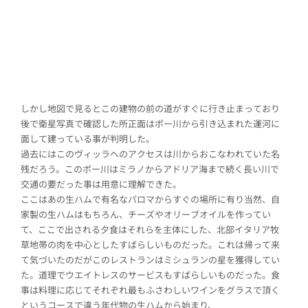
しかし地図で見るとこの建物の前の道がすぐに行き止まっており
後で衛星写真で確認した所正面はポー川から引き込まれた運河に
面して建っている事が判明した。
過去にはこのヴィッラへのアクセスは川からおこなわれていた名
残だろう。このポー川はミラノからアドリア海まで続く長い川で
交通の要だった事は用意に理解できた。
ここはあの生ハムで有名なパロマからすぐの場所に有り当然、自
家製の生ハムはもちろん、チーズやオリーブオイルを作ってい
て、ここで出される夕食はそれらを主体にした、北部イタリア牧
草地帯の肉を中心としたすばらしいものだった。これは帰って来
て気づいたのだがこのレストランはミシュランの星を獲得してい
た。道理でウエイトレスのサービスもすばらしいものだった。食
事は料理に応じてそれぞれ最もふさわしいワインをグラスで頂く
というコースで違う年代物の生ハムから始まり、