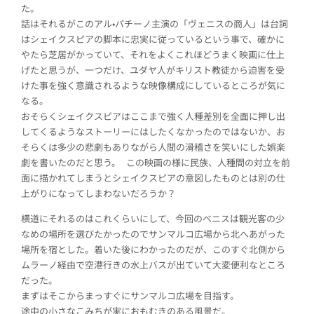
た。
話はそれるがこのアル•パチーノ主演の「ヴェニスの商人」は台詞
はシェイクスピアの脚本に忠実に従っているという事で、確かに
やたら芝居がかっていて、それをよくこれほどうまく映画に仕上
げたと思うが、一つだけ、ユダヤ人がキリスト教徒から迫害を受
けた事を強く意識されるような映像構成にしているところが気に
なる。
おそらくシェイクスピアはここまで強く人種差別を全面に押し出
してくるようなストーリーにはしたくなかったのではないか、お
そらくは多少の悲劇もありながら人間の滑稽さを笑いにした娯楽
劇を書いたのだと思う。 この映画の様に民族、人種間の対立を前
面に描かれてしまうとシェイクスピアの意図したものとは別の仕
上がりになってしまわないだろうか？
横道にそれるのはこれくらいにして、今回のベニスは観光客の少
なめの場所を選びたかったのでサンマルコ広場から北へあがった
場所を宿とした。着いた後にわかったのだが、このすぐ北側から
ムラーノ経由で空港行きの水上バスが出ていて大変便利なところ
だった。
まずはそこからまっすぐにサンマルコ広場を目指す。
途中の小さなこみちが実におもむきのある風景だ。