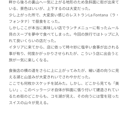
畔から後ろの裏山へ一気に上がる地形のため急斜面に街が出来て
いる、景色はいいが、上下するのは大変だった。
少し上がった所で、大変良い感じのレストランLa Fontana（ラ・
フォンタナ）で昼食をとった。
しかしここが本当に美味しい店でランチメニューに有ったムール
貝のスープを夢中で食べてしまった。今回の旅行ではトップに入
れて良いくらいの店だった。
イタリアに来てから、店に依って時々妙に塩辛い食事が出される
事が有り、何度かがっかりさせられたが、こういう店に出会うと
旅が一気に楽しくなる。
食後店の横の道をさらに上に上がってみたが、細い道の向うに見
える湖と山並みが大変きれいでさわやかだった。
ここでも何枚かスケッチを試みた。しかし、どこから見ても「美
しい」、このベッラージオ自体が斜面に張り付いて建造されてい
るため街のどこからも、コモ湖が見え、その向うには雪を冠った
スイスの山々が見える。