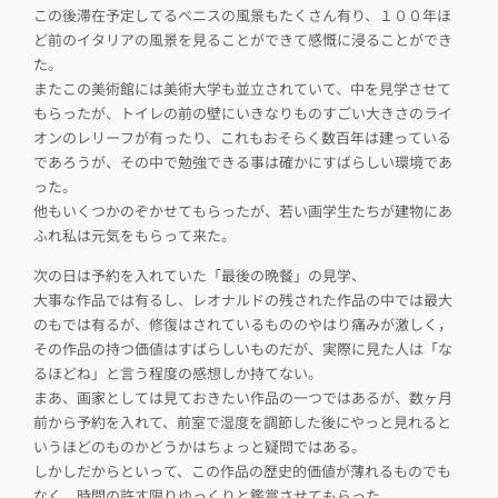
この後滞在予定してるベニスの風景もたくさん有り、１００年ほ
ど前のイタリアの風景を見ることができて感慨に浸ることができ
た。
またこの美術館には美術大学も並立されていて、中を見学させて
もらったが、トイレの前の壁にいきなりものすごい大きさのライ
オンのレリーフが有ったり、これもおそらく数百年は建っている
であろうが、その中で勉強できる事は確かにすばらしい環境であ
った。
他もいくつかのぞかせてもらったが、若い画学生たちが建物にあ
ふれ私は元気をもらって来た。
次の日は予約を入れていた「最後の晩餐」の見学、
大事な作品では有るし、レオナルドの残された作品の中では最大
のもでは有るが、修復はされているもののやはり痛みが激しく，
その作品の持つ価値はすばらしいものだが、実際に見た人は「な
るほどね」と言う程度の感想しか持てない。
まあ、画家としては見ておきたい作品の一つではあるが、数ヶ月
前から予約を入れて、前室で湿度を調節した後にやっと見れると
いうほどのものかどうかはちょっと疑問ではある。
しかしだからといって、この作品の歴史的価値が薄れるものでも
なく、時間の許す限りゆっくりと鑑賞させてもらった。