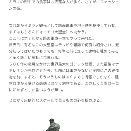
ミラノの街中での食事はお洒落な人が多く、さすがにファッショ
ンの街。
次は朝からミラノ観光として路面電車や地下鉄を駆使して行動、
まずはもちろんドォーモ（大聖堂）へ向かう。
ここへはホテルから路面電車一本でやって来れた。
世界的に有名なこの大聖堂はテレビや雑誌で何度も紹介され、充
分知ってはいたつもりでも，実際に前に立って建物を眺めてみる
と全く新しい感動に包まれる。
５００年の歳月をかけた世界最大のゴシック建設、また最後はナ
ポレオンが完成させた等、話題には事欠かないが実際にこの建造
物を前にすると、そういうものはあくまでも情報でしかなく、建
物自体から受ける感動とは全く別物である。まさしく百聞は一見
に如かずとしか言いようが無い。
とにかく圧倒的なスケールで見るものの心を揺さぶる。