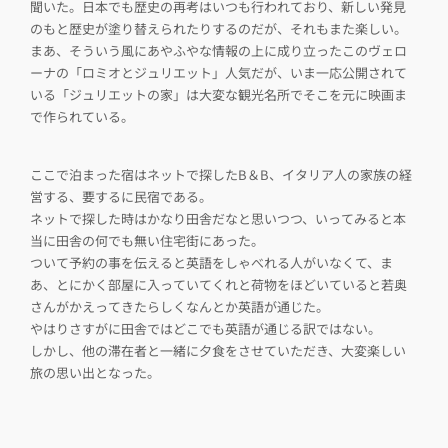
聞いた。日本でも歴史の再考はいつも行われており、新しい発見
のもと歴史が塗り替えられたりするのだが、それもまた楽しい。
まあ、そういう風にあやふやな情報の上に成り立ったこのヴェロ
ーナの「ロミオとジュリエット」人気だが、いま一応公開されて
いる「ジュリエットの家」は大変な観光名所でそこを元に映画ま
で作られている。
ここで泊まった宿はネットで探したB＆B、イタリア人の家族の経
営する、要するに民宿である。
ネットで探した時はかなり田舎だなと思いつつ、いってみると本
当に田舎の何でも無い住宅街にあった。
ついて予約の事を伝えると英語をしゃべれる人がいなくて、ま
あ、とにかく部屋に入っていてくれと荷物をほどいていると若奥
さんがかえってきたらしくなんとか英語が通じた。
やはりさすがに田舎ではどこでも英語が通じる訳ではない。
しかし、他の滞在者と一緒に夕食をさせていただき、大変楽しい
旅の思い出となった。