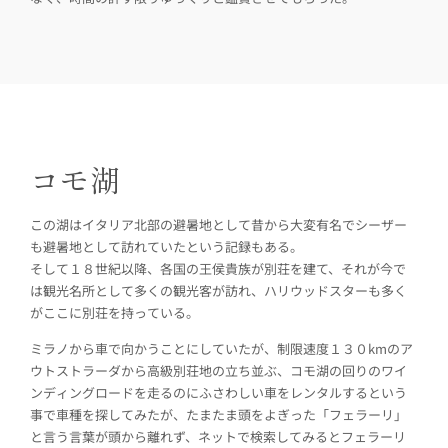
コモ湖
この湖はイタリア北部の避暑地として昔から大変有名でシーザー
も避暑地として訪れていたという記録もある。
そして１８世紀以降、各国の王侯貴族が別荘を建て、それが今で
は観光名所として多くの観光客が訪れ、ハリウッドスターも多く
がここに別荘を持っている。
ミラノから車で向かうことにしていたが、制限速度１３０kmのア
ウトストラーダから高級別荘地の立ち並ぶ、コモ湖の回りのワイ
ンディングロードを走るのにふさわしい車をレンタルするという
事で車種を探してみたが、たまたま頭をよぎった「フェラーリ」
と言う言葉が頭から離れず、ネットで検索してみるとフェラーリ